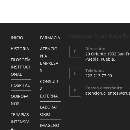
Hospital Cruz Roja P
INICIO
FARMACIA
HISTORIA
ATENCIÓ
Dirección:
20 Oriente 1002 San Fr
N A
Puebla, Puebla.
FILOSOFÍA
EMPRESA
INSTITUCI
S
Teléfono:
ONAL
222 213 77 00
CONSULT
HOSPITAL
Correo electrónico:
A
atencion.clientes@cru
EXTERNA
QUIRÓFA
NOS
LABORAT
ORIO
TERAPIAS
INTENSIV
IMAGENO
AS