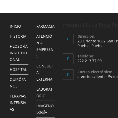
Hospital Cruz Roja P
INICIO
FARMACIA
HISTORIA
ATENCIÓ
Dirección:
20 Oriente 1002 San Fr
N A
Puebla, Puebla.
FILOSOFÍA
EMPRESA
INSTITUCI
S
Teléfono:
ONAL
222 213 77 00
CONSULT
HOSPITAL
Correo electrónico:
A
atencion.clientes@cru
EXTERNA
QUIRÓFA
NOS
LABORAT
ORIO
TERAPIAS
INTENSIV
IMAGENO
AS
LOGÍA