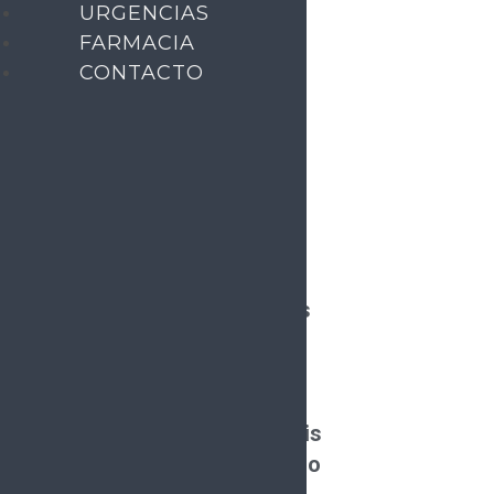
URGENCIAS
FARMACIA
CONTACTO
-NO APLICA
Hemodiálisis
Banco de Sangre
Consulta Especialidades
Certificado Médico
Farmacia
Material de Curación
Material de Osteosíntesis
Medicamento Controlado