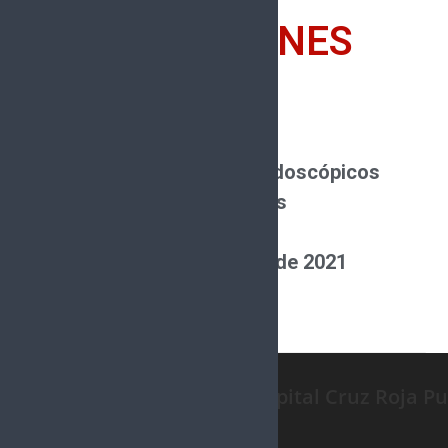
-RESTRICCIONES
Estudios Subrogados
Honorarios Médicos
Estudios Especiales: Endoscópicos
NO acumulable con otras
promociones
Vigencia al 31 de enero de 2021
Pruebas legales
Hospital Cruz Roja P
INICIO
FARMACIA
HISTORIA
ATENCIÓ