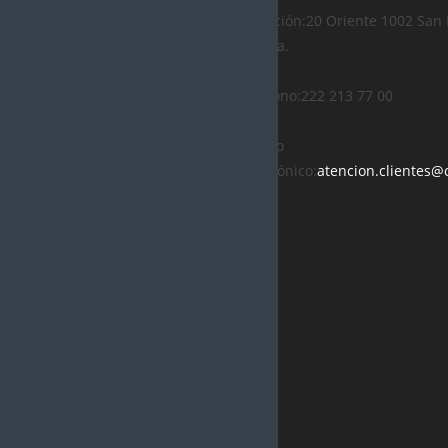
N A
Dirección:
20 Oriente 1002 San 
FILOSOFÍA
EMPRESA
Puebla.
INSTITUCI
S
ONAL
Teléfono:
222 213 77 00
CONSULT
HOSPITAL
A
Correo
EXTERNA
QUIRÓFA
electrónico:
atencion.clientes@
NOS
LABORAT
ORIO
TERAPIAS
INTENSIV
IMAGENO
AS
LOGÍA
HABITACI
HEMODIÁ
ONES
LISIS
PROMOCI
CERTIFICA
ONES
DOS
MÉDICOS
SITIO AHA